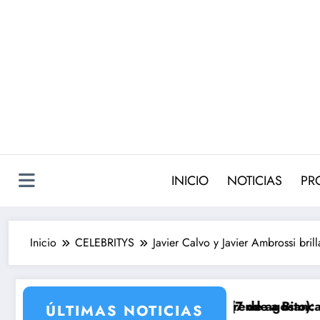
Saltar
al
contenido
INICIO
NOTICIAS
PR
Inicio
CELEBRITYS
Javier Calvo y Javier Ambrossi bri
ro y Damián sorprende a Bianca
ALLE SALVAJE (7 de agosto): el secreto que obliga a 
Avance ‘LA
ÚLTIMAS NOTICIAS