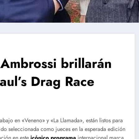
 Ambrossi brillarán
aul’s Drag Race
rabajo en «Veneno» y «La Llamada», están listos para
 sido seleccionada como jueces en la esperada edición
ación en este
icónico programa
internacional marca