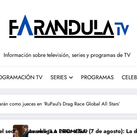
Información sobre televisión, series y programas de TV
OGRAMACIÓN TV
SERIES
PROGRAMAS
CELEB
llarán como jueces en ‘RuPaul’s Drag Race Global All Stars’
Luisa a huir
 PROMESA’ (7 de agosto): La decisión de Máximo que
‘Barrio Espera