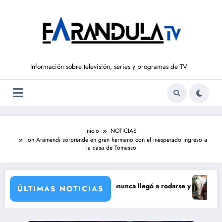
Saltar
al
contenido
Información sobre televisión, series y programas de TV
Inicio
NOTICIAS
Ion Aramendi sorprende en gran hermano con el inesperado ingreso a
la casa de Tomasso
corporación de María Castro
ie de Carmina Ordóñez que nunca llegó a rodarse y que convertía a Isab
‘Sandokán’ 
ÚLTIMAS NOTICIAS