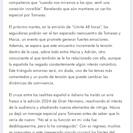
compañeros que “cuando nos miramos a los ojos, sentí una
conexión increíble”. Revelando que aún mantiene un cariño
especial por Tomasso.
El próximo martes, en la emisión de “Límite 48 horas”, los
seguidores podrán ver el tan esperado reencuentro de Tomasso y
Maica, un evento que promete generar fuertes emociones.
Además, se espera que este encuentro incremente la tensión
dentro de la casa, sobre todo entre Maica y Adrián, otro
concursante al que también se le ha relacionado con ella, aunque
la española ha negado constantemente algún interés romántico.
Este triángulo amoroso será, sin duda, uno de los temas más
comentados y un punto de tensión que puede cambiar las
dinámicas de convivencia.
El cruce entre los realities español e italiano ha traído un aire
fresco a la edición 2024 de
Gran Hermano
, reactivando el interés
de la audiencia y añadiendo nuevos elementos de intriga. Maica
ya dejó un mensaje especial para Tomasso antes de saber que lo
vería de nuevo: “No sé si su función en mi vida fue
desbloquearme, pero lo ha conseguido”. Con su regreso, muchos
se preguntan si este inesperado vínculo cruzará los límites del