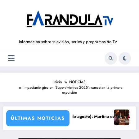
Saltar
al
contenido
Información sobre televisión, series y programas de TV
Inicio
NOTICIAS
Impactante giro en ‘Supervivientes 2025’: cancelan la primera
expulsión
a
PROMESA’ (del 10 al 14 de agosto): Martina confiesa su infidelidad a 
Avance ‘SUEÑOS
ÚLTIMAS NOTICIAS