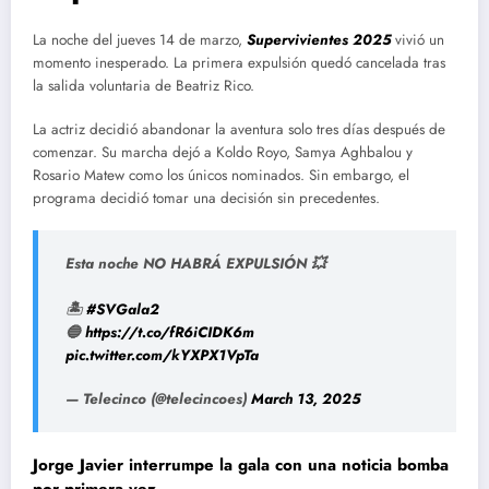
La noche del jueves 14 de marzo,
Superv
i
vientes 2025
vivió un
momento inesperado. La primera expulsión quedó cancelada tras
la salida voluntaria de Beatriz Rico.
La actriz decidió abandonar la aventura solo tres días después de
comenzar. Su marcha dejó a Koldo Royo, Samya Aghbalou y
Rosario Matew como los únicos nominados. Sin embargo, el
programa decidió tomar una decisión sin precedentes.
Esta noche NO HABRÁ EXPULSIÓN 💥
🏝️
#SVGala2
🔵
https://t.co/fR6iCIDK6m
pic.twitter.com/kYXPX1VpTa
— Telecinco (@telecincoes)
March 13, 2025
Jorge Javier interrumpe la gala con una noticia bomba
por primera vez