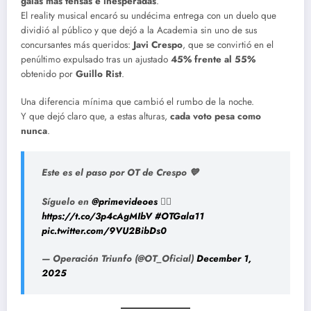
galas más tensas e inesperadas
.
El reality musical encaró su undécima entrega con un duelo que
dividió al público y que dejó a la Academia sin uno de sus
concursantes más queridos:
Javi Crespo
, que se convirtió en el
penúltimo expulsado tras un ajustado
45% frente al 55%
obtenido por
Guillo Rist
.
Una diferencia mínima que cambió el rumbo de la noche.
Y que dejó claro que, a estas alturas,
cada voto pesa como
nunca
.
Este es el paso por OT de Crespo 💙
Síguelo en
@primevideoes
👉🏻
https://t.co/3p4cAgMIbV
#OTGala11
pic.twitter.com/9VU2BibDs0
— Operación Triunfo (@OT_Oficial)
December 1,
2025