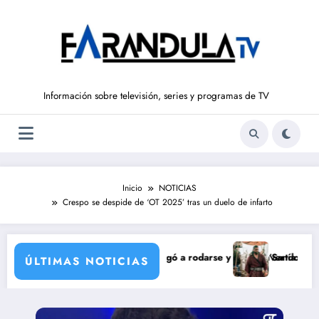
Saltar
al
contenido
Información sobre televisión, series y programas de TV
Inicio
NOTICIAS
Crespo se despide de ‘OT 2025’ tras un duelo de infarto
de María Castro
a Ordóñez que nunca llegó a rodarse y que convertía a Isabel Pantoja e
‘Sandokán’ tendrá segun
ÚLTIMAS NOTICIAS