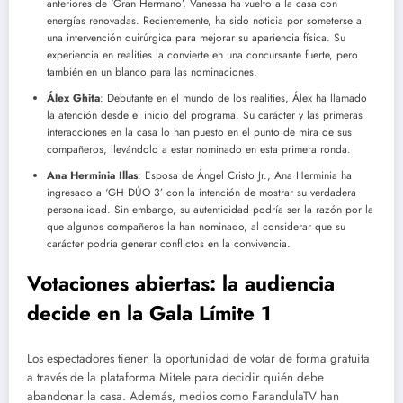
anteriores de ‘Gran Hermano’, Vanessa ha vuelto a la casa con
energías renovadas. Recientemente, ha sido noticia por someterse a
una intervención quirúrgica para mejorar su apariencia física. Su
experiencia en realities la convierte en una concursante fuerte, pero
también en un blanco para las nominaciones.
Álex Ghita
: Debutante en el mundo de los realities, Álex ha llamado
la atención desde el inicio del programa. Su carácter y las primeras
interacciones en la casa lo han puesto en el punto de mira de sus
compañeros, llevándolo a estar nominado en esta primera ronda.
Ana Herminia Illas
: Esposa de Ángel Cristo Jr., Ana Herminia ha
ingresado a ‘GH DÚO 3’ con la intención de mostrar su verdadera
personalidad. Sin embargo, su autenticidad podría ser la razón por la
que algunos compañeros la han nominado, al considerar que su
carácter podría generar conflictos en la convivencia.
Votaciones abiertas: la audiencia
decide en la Gala Límite 1
Los espectadores tienen la oportunidad de votar de forma gratuita
a través de la plataforma Mitele para decidir quién debe
abandonar la casa. Además, medios como FarandulaTV han