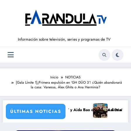
Saltar
al
contenido
Información sobre televisión, series y programas de TV
Inicio
NOTICIAS
[Gala Límite 1]¡Primera expulsión en ‘GH DÚO 3’! ¿Quién abandonará
la casa: Vanessa, Álex Ghita o Ana Herminia?
uelve a ‘La Hora de La 1’ y Aida Bao da el salto a ‘Mañaneros 360’
Adiós a ‘Cine de barrio’ 
ÚLTIMAS NOTICIAS