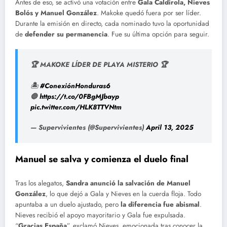
Antes de eso, se activó una votación entre
Gala Caldirola, Nieves
Bolós y Manuel González
. Makoke quedó fuera por ser líder.
Durante la emisión en directo, cada nominado tuvo la oportunidad
de
defender su permanencia
. Fue su última opción para seguir.
🏆 MAKOKE LÍDER DE PLAYA MISTERIO 🏆
🏝
#ConexiónHonduras6
🔵
https://t.co/0FBgMJbayp
pic.twitter.com/HLK8TTVNtm
— Supervivientes (@Supervivientes)
April 13, 2025
Manuel se salva y comienza el duelo final
Tras los alegatos,
Sandra anunció la salvación de Manuel
González
, lo que dejó a Gala y Nieves en la cuerda floja. Todo
apuntaba a un duelo ajustado, pero
la diferencia fue abismal
.
Nieves recibió el apoyo mayoritario y Gala fue expulsada.
“
Gracias España
”, exclamó Nieves, emocionada tras conocer la