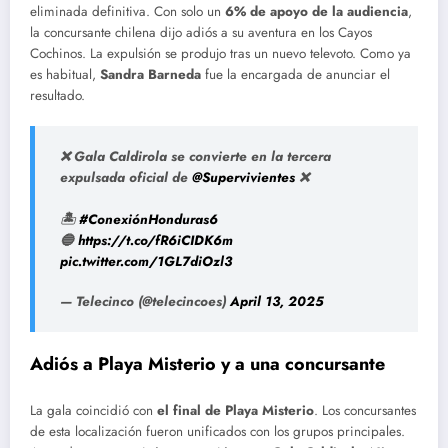
eliminada definitiva. Con solo un
6% de apoyo de la audiencia
,
la concursante chilena dijo adiós a su aventura en los Cayos
Cochinos. La expulsión se produjo tras un nuevo televoto. Como ya
es habitual,
Sandra Barneda
fue la encargada de anunciar el
resultado.
❌ Gala Caldirola se convierte en la tercera
expulsada oficial de
@Supervivientes
❌
🏝
#ConexiónHonduras6
🔵
https://t.co/fR6iCIDK6m
pic.twitter.com/1GL7diOzl3
— Telecinco (@telecincoes)
April 13, 2025
Adiós a Playa Misterio y a una concursante
La gala coincidió con
el final de Playa Misterio
. Los concursantes
de esta localización fueron unificados con los grupos principales.