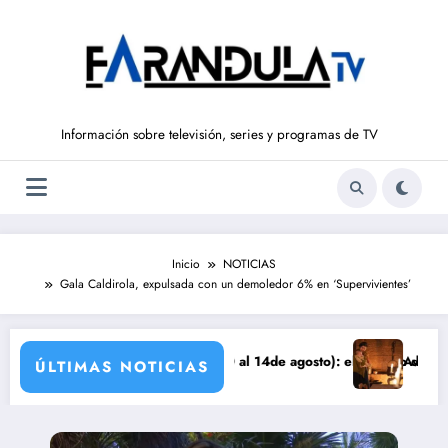
Saltar
al
contenido
Información sobre televisión, series y programas de TV
Inicio
NOTICIAS
Gala Caldirola, expulsada con un demoledor 6% en ‘Supervivientes’
 DE LIBERTAD’ (del 10 al 14de agosto): el secreto de Tasio sale a la 
Avance VALLE SALVA
ÚLTIMAS NOTICIAS