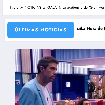
Inicio
NOTICIAS
GALA 4: La audiencia de ‘Gran Her
a su nueva temporada
xaurrondo vuelve a ‘La Hora de La 1’ y Aida Bao da el
Adiós a ‘Cine
ÚLTIMAS NOTICIAS