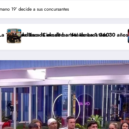
mano 19’ decide a sus concursantes
 salto a ‘Mañaneros 360’
 de barrio’ de La 1 tras 30 años: RTVE cambia su gran 
‘Más que rivales’