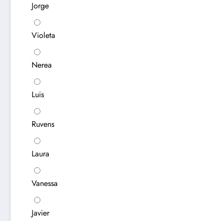
Jorge
Violeta
Nerea
Luis
Ruvens
Laura
Vanessa
Javier