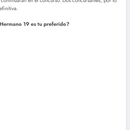
e continuarán en el concurso. Dos concursantes, por lo
finitiva.
Hermano 19 es tu preferido?