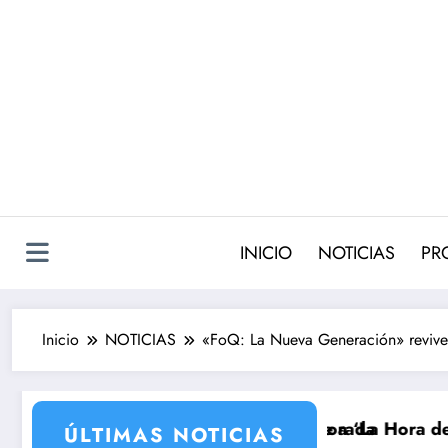
Saltar
al
contenido
INICIO
NOTICIAS
PR
Inicio
NOTICIAS
«FoQ: La Nueva Generación» revive 
a su nueva temporada
xaurrondo vuelve a ‘La Hora de La 1’ y Aida Bao da el
Adiós a ‘Cine
ÚLTIMAS NOTICIAS