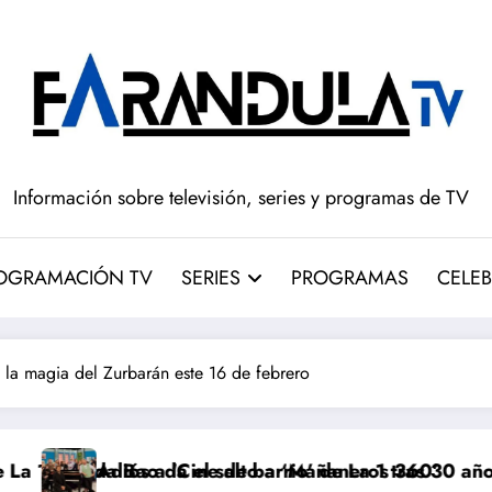
Información sobre televisión, series y programas de TV
OGRAMACIÓN TV
SERIES
PROGRAMAS
CELEB
la magia del Zurbarán este 16 de febrero
 salto a ‘Mañaneros 360’
 de barrio’ de La 1 tras 30 años: RTVE cambia su gran 
‘Más que rivales’