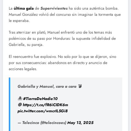
La
última gala
de
Supervivientes
ha sido una auténtica bomba.
Manuel González volvió del concurso sin imaginar la tormenta que
le esperaba.
Tras aterrizar en plató, Manuel enfrentó uno de los temas más
polémicos de su paso por Honduras: la supuesta infidelidad de
Gabriella, su pareja.
El reencuentro fue explosivo. No solo por lo que se dijeron, sino
por sus consecuencias: abandonos en directo y anuncio de
acciones legales.
Gabriella y Manuel, cara a cara 💣
🏝️
#TierraDeNadie10
🔵
https://t.co/fR6iCIDK6m
pic.twitter.com/wmcrIL5Gi8
— Telecinco (@telecincoes)
May 13, 2025