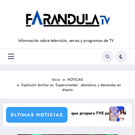
Saltar
al
contenido
Información sobre televisión, series y programas de TV
Inicio
NOTICIAS
Explosión familiar en ‘Supervivientes’: abandono y demandas en
directo
 con una verdad brutal
ambios de corresponsales que prepara TVE para su nueva temporada
Silvia Intxaurron
ÚLTIMAS NOTICIAS