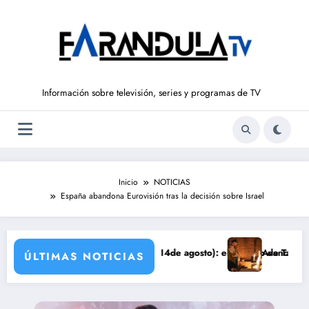
Saltar
al
contenido
Información sobre televisión, series y programas de TV
Inicio
NOTICIAS
España abandona Eurovisión tras la decisión sobre Israel
IBERTAD’ (del 10 al 14de agosto): el secreto de Tasio sale a la luz
Avance VALLE SALVAJE (1
ÚLTIMAS NOTICIAS