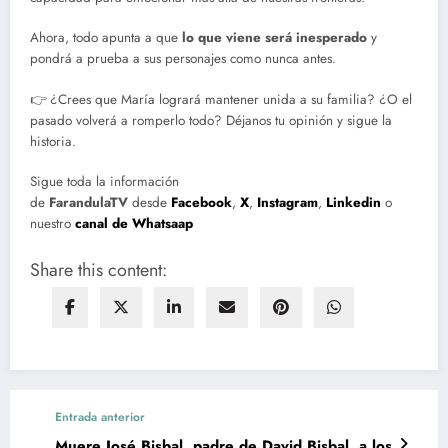
Ahora, todo apunta a que
lo que viene será inesperado
y
pondrá a prueba a sus personajes como nunca antes.
👉 ¿Crees que María logrará mantener unida a su familia? ¿O el
pasado volverá a romperlo todo? Déjanos tu opinión y sigue la
historia.
Sigue toda la información
de
FarandulaTV
desde
Facebook
,
X
,
Instagram
,
Linkedin
o
nuestro
canal de Whatsaap
Share this content:
Entrada anterior
Muere José Bisbal, padre de David Bisbal, a los