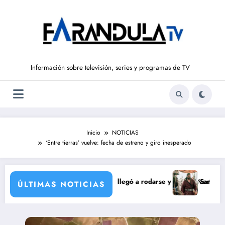
Saltar
al
contenido
Información sobre televisión, series y programas de TV
Inicio
NOTICIAS
‘Entre tierras’ vuelve: fecha de estreno y giro inesperado
ón de María Castro
ina Ordóñez que nunca llegó a rodarse y que convertía a Isabel Pantoj
‘Sandokán’ tendrá se
ÚLTIMAS NOTICIAS