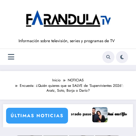
Saltar
al
contenido
Información sobre televisión, series y programas de TV
Inicio
NOTICIAS
Encuesta: ¿Quién quieres que se SALVE de ‘Supervivientes 2026’:
Aratz, Soto, Borja o Darío?
 de agosto): el inesperado paso de Martina con Jacobo
Así es ‘El secreto’: primeras
ÚLTIMAS NOTICIAS