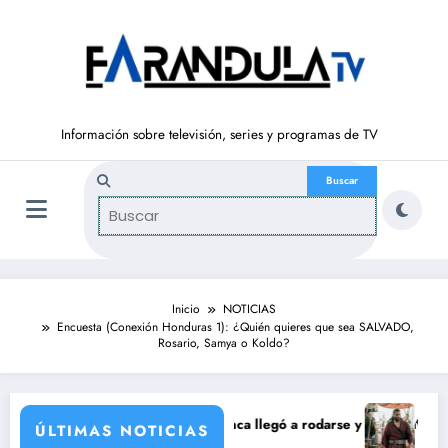
Saltar
al
contenido
Información sobre televisión, series y programas de TV
Inicio
NOTICIAS
Encuesta (Conexión Honduras 1): ¿Quién quieres que sea SALVADO,
Rosario, Samya o Koldo?
ración de María Castro
Carmina Ordóñez que nunca llegó a rodarse y que convertía a Isabel Pa
‘Sandokán’ tendr
ÚLTIMAS NOTICIAS