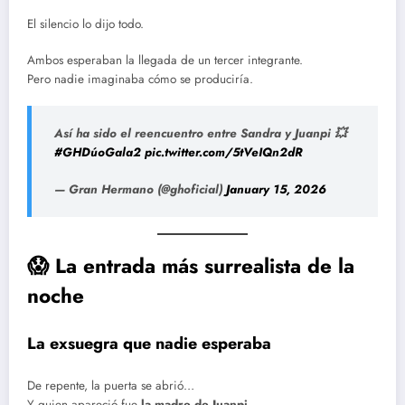
El silencio lo dijo todo.
Ambos esperaban la llegada de un tercer integrante.
Pero nadie imaginaba cómo se produciría.
Así ha sido el reencuentro entre Sandra y Juanpi 💥
#GHDúoGala2
pic.twitter.com/5tVeIQn2dR
— Gran Hermano (@ghoficial)
January 15, 2026
😱 La entrada más surrealista de la
noche
La exsuegra que nadie esperaba
De repente, la puerta se abrió…
Y quien apareció fue
la madre de Juanpi
.