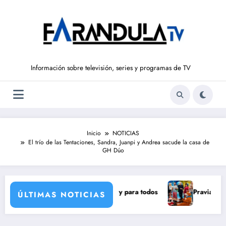
Saltar
al
contenido
Información sobre televisión, series y programas de TV
Inicio
NOTICIAS
El trío de las Tentaciones, Sandra, Juanpi y Andrea sacude la casa de
GH Dúo
 eclipse solar histórico y para todos
Pravia y Serranillos se
ÚLTIMAS NOTICIAS