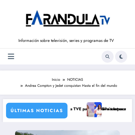
Saltar
al
contenido
Información sobre televisión, series y programas de TV
Inicio
NOTICIAS
Andrea Compton y Jedet conquistan Hasta el fin del mundo
brutal
esponsales que prepara TVE para su nueva temporada
Silvia Intxaurrondo vuelve a ‘La 
ÚLTIMAS NOTICIAS