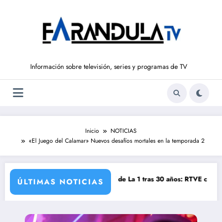
Saltar
al
contenido
Información sobre televisión, series y programas de TV
Inicio
NOTICIAS
«El Juego del Calamar» Nuevos desafíos mortales en la temporada 2
alto a ‘Mañaneros 360’
Adiós a ‘Cine de barrio’ de La 1 tras 30 años: RTVE cambia su gran cl
‘Má
ÚLTIMAS NOTICIAS