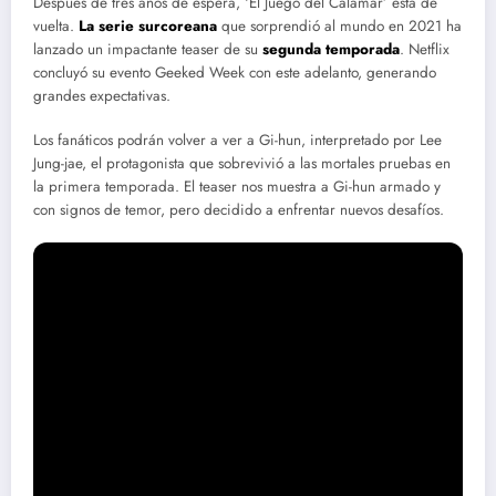
Después de tres años de espera, ‘El Juego del Calamar’ está de
vuelta.
La serie surcoreana
que sorprendió al mundo en 2021 ha
lanzado un impactante teaser de su
segunda temporada
. Netflix
concluyó su evento Geeked Week con este adelanto, generando
grandes expectativas.
Los fanáticos podrán volver a ver a Gi-hun, interpretado por Lee
Jung-jae, el protagonista que sobrevivió a las mortales pruebas en
la primera temporada. El teaser nos muestra a Gi-hun armado y
con signos de temor, pero decidido a enfrentar nuevos desafíos.