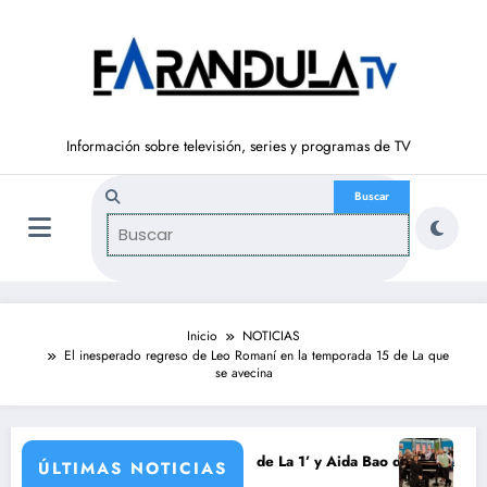
Saltar
al
contenido
Información sobre televisión, series y programas de TV
Inicio
NOTICIAS
El inesperado regreso de Leo Romaní en la temporada 15 de La que
se avecina
ada
aurrondo vuelve a ‘La Hora de La 1’ y Aida Bao da el salto a ‘Mañaneros
Adiós a ‘Cine de
ÚLTIMAS NOTICIAS