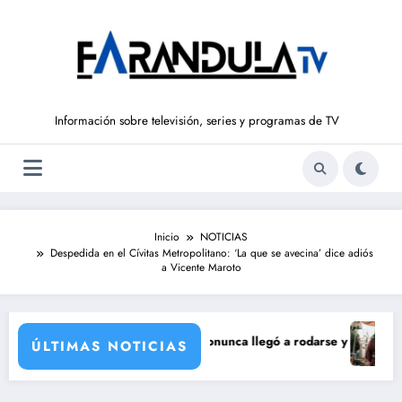
Saltar
al
contenido
Información sobre televisión, series y programas de TV
Inicio
NOTICIAS
Despedida en el Cívitas Metropolitano: ‘La que se avecina’ dice adiós
a Vicente Maroto
ncorporación de María Castro
ie de Carmina Ordóñez que nunca llegó a rodarse y que convertía a Isa
‘Sandokán’
ÚLTIMAS NOTICIAS