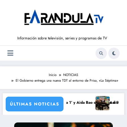
Saltar
al
contenido
Información sobre televisión, series y programas de TV
Inicio
NOTICIAS
El Gobierno entrega una nueva TDT al entorno de Prisa, «La Séptima»
o vuelve a ‘La Hora de La 1’ y Aida Bao da el salto a ‘Mañaneros 360’
Adiós a ‘Cine de barrio
ÚLTIMAS NOTICIAS