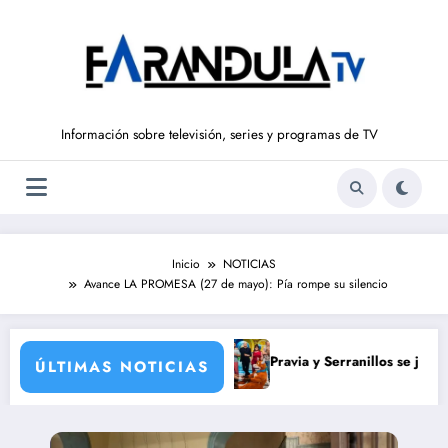
Saltar
al
contenido
Información sobre televisión, series y programas de TV
Inicio
NOTICIAS
Avance LA PROMESA (27 de mayo): Pía rompe su silencio
stórico y para todos
Pravia y Serranillos se juegan todo en e
ÚLTIMAS NOTICIAS