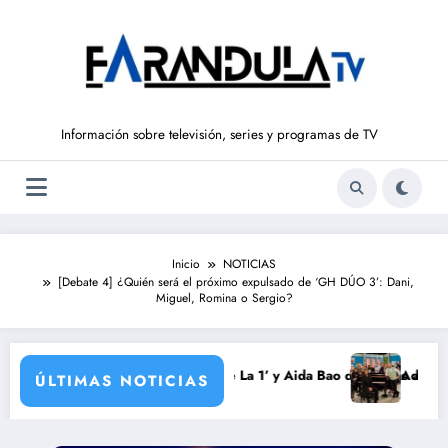
Saltar
al
contenido
Información sobre televisión, series y programas de TV
Inicio
NOTICIAS
[Debate 4] ¿Quién será el próximo expulsado de ‘GH DÚO 3’: Dani,
Miguel, Romina o Sergio?
ada
urrondo vuelve a ‘La Hora de La 1’ y Aida Bao da el salto a ‘Mañaneros
Adiós a ‘Cine de
ÚLTIMAS NOTICIAS