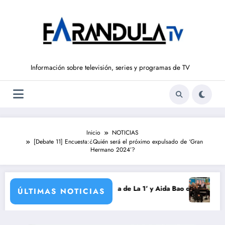
Saltar
al
contenido
Información sobre televisión, series y programas de TV
Inicio
NOTICIAS
[Debate 11] Encuesta:¿Quién será el próximo expulsado de ‘Gran
Hermano 2024’?
emporada
Intxaurrondo vuelve a ‘La Hora de La 1’ y Aida Bao da el salto a ‘Mañan
Adiós a ‘Ci
ÚLTIMAS NOTICIAS