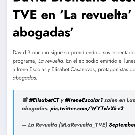
TVE en ‘La revuelta’
abogadas’
David Broncano sigue sorprendiendo a sus espectador
programa,
La revuelta
. En el episodio emitido el lun
a Irene Escolar y Elisabet Casanovas, protagonistas d
abogadas
.
📽️
@ElisabetCT
y
@IreneEscolar1
salen en Las
abogadas.
pic.twitter.com/WYTxlzXkz2
— La Revuelta (@LaRevuelta_TVE)
September