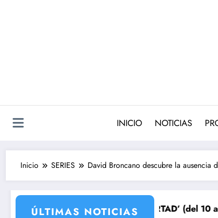
Saltar
al
contenido
INICIO
NOTICIAS
PR
Inicio
SERIES
David Broncano descubre la ausencia de
a su venganza
OS DE LIBERTAD’ (del 10 al 14de agosto): el secreto d
Avance VALLE SAL
ÚLTIMAS NOTICIAS