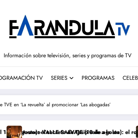
Información sobre televisión, series y programas de TV
OGRAMACIÓN TV
SERIES
PROGRAMAS
CELEB
 TVE en ‘La revuelta’ al promocionar ‘Las abogadas’
e Tasio sale a la luz
VAJE (10 de agosto): el robo de los bebés sale a la 
Avance ‘LA PROMESA