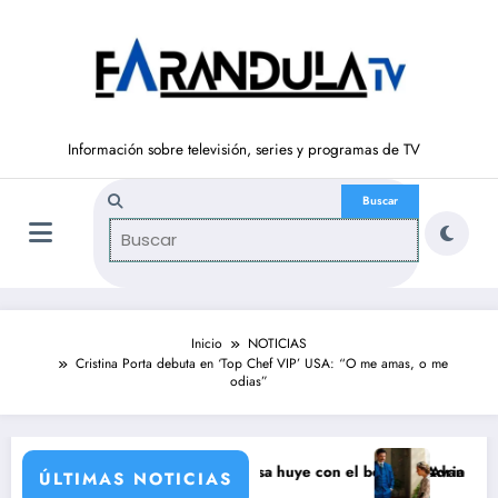
Saltar
al
contenido
Información sobre televisión, series y programas de TV
Inicio
NOTICIAS
Cristina Porta debuta en ‘Top Chef VIP’ USA: “O me amas, o me
odias”
la fábrica
VAJE (6 de agosto): Luisa huye con el bebé de Adriana
Avance ‘LA PROMESA’ 
ÚLTIMAS NOTICIAS