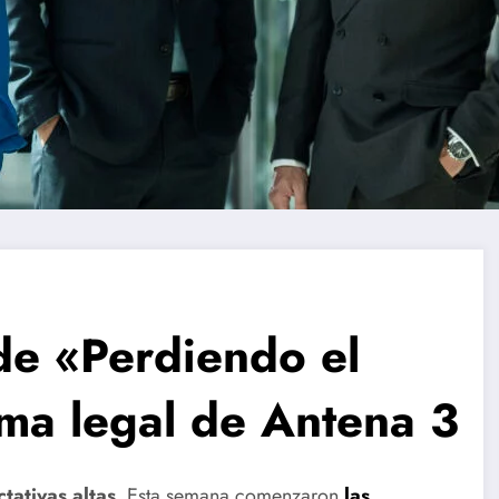
de «Perdiendo el
ama legal de Antena 3
tativas altas
. Esta semana comenzaron
las