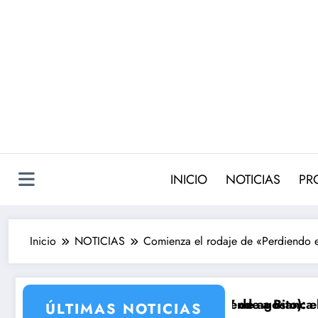
Saltar
al
contenido
INICIO
NOTICIAS
PR
Inicio
NOTICIAS
Comienza el rodaje de «Perdiendo e
turo y Damián sorprende a Bianca
e VALLE SALVAJE (7 de agosto): el secreto que obliga 
Avance ‘
ÚLTIMAS NOTICIAS