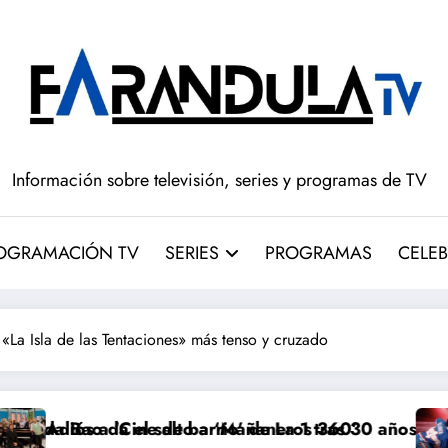
Información sobre televisión, series y programas de TV
OGRAMACIÓN TV
SERIES
PROGRAMAS
CELEB
 «La Isla de las Tentaciones» más tenso y cruzado
o a ‘Mañaneros 360’
arrio’ de La 1 tras 30 años: RTVE cambia su gran clás
‘Más que rivales’ tem