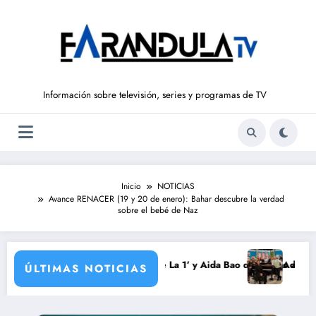
Saltar
al
contenido
Información sobre televisión, series y programas de TV
Inicio
NOTICIAS
Avance RENACER (19 y 20 de enero): Bahar descubre la verdad
sobre el bebé de Naz
ondo vuelve a ‘La Hora de La 1’ y Aida Bao da el salto a ‘Mañaneros 360
Adiós a ‘Cine de ba
ÚLTIMAS NOTICIAS