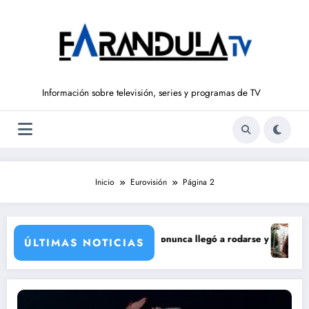
Saltar
al
contenido
Información sobre televisión, series y programas de TV
Inicio
Eurovisión
Página 2
oración de María Castro
 Carmina Ordóñez que nunca llegó a rodarse y que convertía a Isabel Pa
‘Sandokán’ tend
ÚLTIMAS NOTICIAS