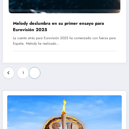
Melody deslumbra en su primer ensayo para
Eurovisión 2025
La cuenta atrás para Eurovisión 2025 ha comenzado con fuerza para
España. Melody ha realizado…
Paginación
1
2
de
entradas