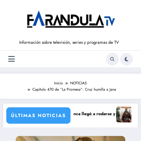
Saltar
al
contenido
Información sobre televisión, series y programas de TV
Inicio
NOTICIAS
Capítulo 470 de “La Promesa”: Cruz humilla a Jana
poración de María Castro
e Carmina Ordóñez que nunca llegó a rodarse y que convertía a Isabel P
‘Sandokán’ ten
ÚLTIMAS NOTICIAS