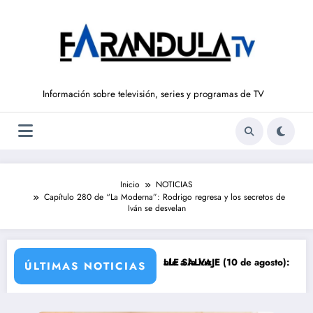
Saltar
al
contenido
Información sobre televisión, series y programas de TV
Inicio
NOTICIAS
Capítulo 280 de “La Moderna”: Rodrigo regresa y los secretos de
Iván se desvelan
o): el secreto de Tasio sale a la luz
Avance VALLE SALVAJE (10 de agosto): el robo de los b
ÚLTIMAS NOTICIAS