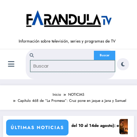
Saltar
al
contenido
Información sobre televisión, series y programas de TV
Inicio
NOTICIAS
Capítulo 468 de “La Promesa”: Cruz pone en jaque a Jana y Samuel
anza
 ‘SUEÑOS DE LIBERTAD’ (del 10 al 14de agosto): el secreto de Tasio sa
Avance VALL
ÚLTIMAS NOTICIAS