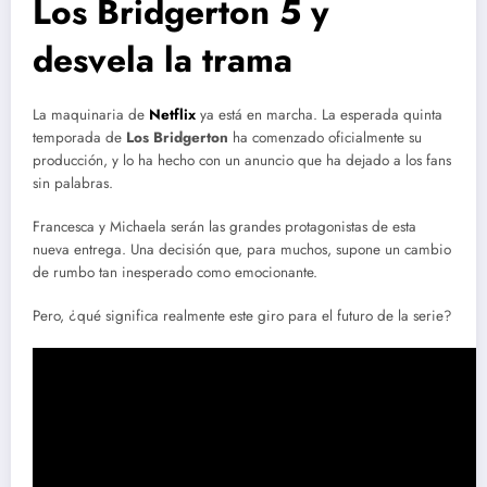
Los Bridgerton 5 y
desvela la trama
La maquinaria de
Netflix
ya está en marcha. La esperada quinta
temporada de
Los Bridgerton
ha comenzado oficialmente su
producción, y lo ha hecho con un anuncio que ha dejado a los fans
sin palabras.
Francesca y Michaela serán las grandes protagonistas de esta
nueva entrega. Una decisión que, para muchos, supone un cambio
de rumbo tan inesperado como emocionante.
Pero, ¿qué significa realmente este giro para el futuro de la serie?