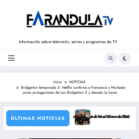
Saltar
al
contenido
Información sobre televisión, series y programas de TV
Inicio
NOTICIAS
Bridgerton temporada 5: Netflix confirma a Francesca y Michaela
como protagonistas de Los Bridgerton 5 y desvela la trama
Hora de La 1’ y Aida Bao da el salto a ‘Mañaneros 360’
Adiós a ‘Cine de barrio’ de La 1 tras
ÚLTIMAS NOTICIAS