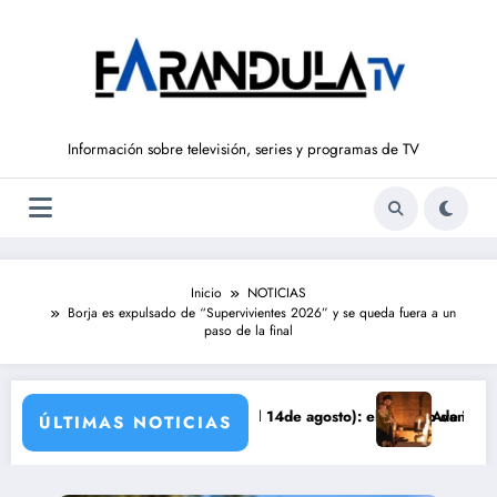
Saltar
al
contenido
Información sobre televisión, series y programas de TV
Inicio
NOTICIAS
Borja es expulsado de “Supervivientes 2026” y se queda fuera a un
paso de la final
LIBERTAD’ (del 10 al 14de agosto): el secreto de Tasio sale a la luz
Avance VALLE SALVAJE (
ÚLTIMAS NOTICIAS