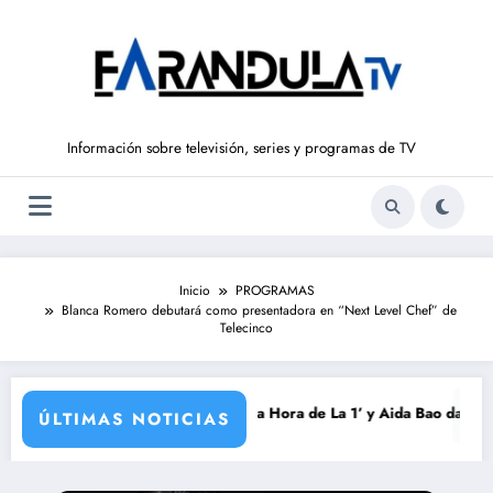
Saltar
al
contenido
Información sobre televisión, series y programas de TV
Inicio
PROGRAMAS
Blanca Romero debutará como presentadora en “Next Level Chef” de
Telecinco
a temporada
via Intxaurrondo vuelve a ‘La Hora de La 1’ y Aida Bao da el salto a ‘M
Adiós a 
ÚLTIMAS NOTICIAS