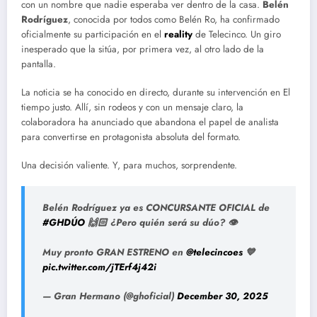
con un nombre que nadie esperaba ver dentro de la casa.
Belén
Rodríguez
, conocida por todos como Belén Ro, ha confirmado
oficialmente su participación en el
reality
de Telecinco. Un giro
inesperado que la sitúa, por primera vez, al otro lado de la
pantalla.
La noticia se ha conocido en directo, durante su intervención en El
tiempo justo. Allí, sin rodeos y con un mensaje claro, la
colaboradora ha anunciado que abandona el papel de analista
para convertirse en protagonista absoluta del formato.
Una decisión valiente. Y, para muchos, sorprendente.
Belén Rodríguez ya es CONCURSANTE OFICIAL de
#GHDÚO
🙌🏻 ¿Pero quién será su dúo? 👁️
Muy pronto GRAN ESTRENO en
@telecincoes
💙
pic.twitter.com/jTErf4j42i
— Gran Hermano (@ghoficial)
December 30, 2025