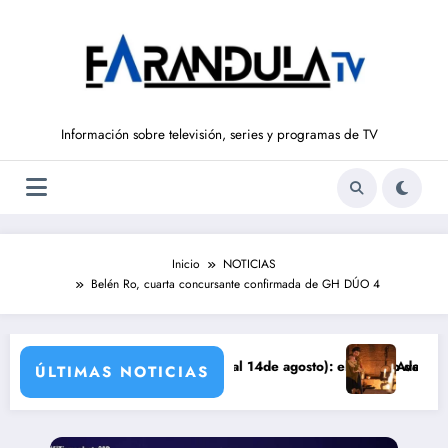
Saltar
al
contenido
Información sobre televisión, series y programas de TV
Inicio
NOTICIAS
Belén Ro, cuarta concursante confirmada de GH DÚO 4
DE LIBERTAD’ (del 10 al 14de agosto): el secreto de Tasio sale a la l
Avance VALLE SALVAJ
ÚLTIMAS NOTICIAS