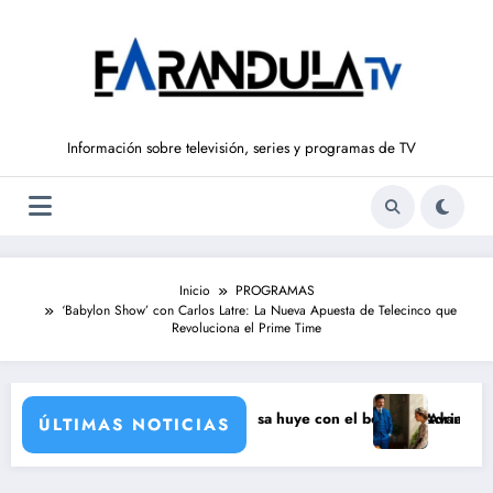
Saltar
al
contenido
Información sobre televisión, series y programas de TV
Inicio
PROGRAMAS
‘Babylon Show’ con Carlos Latre: La Nueva Apuesta de Telecinco que
Revoluciona el Prime Time
 fábrica
AJE (6 de agosto): Luisa huye con el bebé de Adriana
Avance ‘LA PROMESA’ (6
ÚLTIMAS NOTICIAS