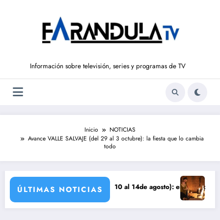
Saltar
al
contenido
Información sobre televisión, series y programas de TV
Inicio
NOTICIAS
Avance VALLE SALVAJE (del 29 al 3 octubre): la fiesta que lo cambia
todo
ÑOS DE LIBERTAD’ (del 10 al 14de agosto): el secreto de Tasio sale a 
Avance VALLE SA
ÚLTIMAS NOTICIAS