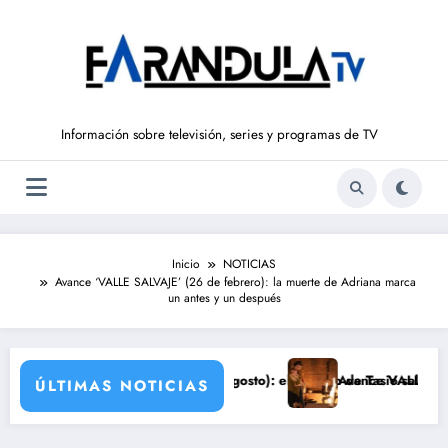
Saltar
al
contenido
Información sobre televisión, series y programas de TV
Inicio
NOTICIAS
Avance ‘VALLE SALVAJE’ (26 de febrero): la muerte de Adriana marca
un antes y un después
D’ (del 10 al 14de agosto): el secreto de Tasio sale a la luz
Avance VALLE SALVAJE (10 de a
ÚLTIMAS NOTICIAS