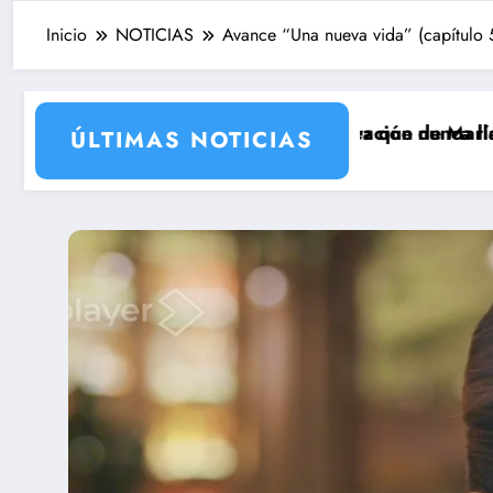
Inicio
NOTICIAS
Avance “Una nueva vida” (capítulo 52
2 con la incorporación de María Castro
Carmina Ordóñez que nunca llegó a rodarse y que conve
‘Sandokán’ tend
ÚLTIMAS NOTICIAS