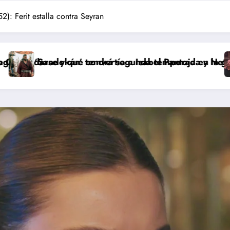
): Ferit estalla contra Seyran
rtía a Isabel Pantoja en la gran antagonista
rá segunda temporada y Netflix cambia el futuro de la
Pepón y Edu caen e