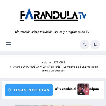
Saltar
al
contenido
Información sobre televisión, series y programas de TV
Inicio
NOTICIAS
Avance UNA NUEVA VIDA (7 de junio): La muerte de Suna marca un
antes y un después
ja en la gran antagonista
egunda temporada y Netflix cambia el futuro de la serie
Pepón y Edu caen en la 
ÚLTIMAS NOTICIAS