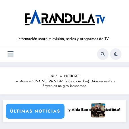
Saltar
al
contenido
Información sobre televisión, series y programas de TV
Inicio
NOTICIAS
Avance “UNA NUEVA VIDA” (7 de diciembre): Akin secuestra a
Seyran en un giro inesperado
vuelve a ‘La Hora de La 1’ y Aida Bao da el salto a ‘Mañaneros 360’
Adiós a ‘Cine de barrio’ 
ÚLTIMAS NOTICIAS