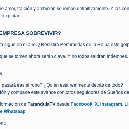
ntre amor, traición y ambición se rompe definitivamente. Y las c
 explotar.
EMPRESA SOBREVIVIR?
ta sigue en el aire. ¿Resistirá Perfumerías de la Reina este gol
que se tomen ahora serán clave. Y no todos saldrán indemnes.
N
pasará tras el robo? ¿Quién está realmente detrás de todo?
ión y comparte este avance con otros seguidores de Sueños de 
nformación de
FarandulaTV
desde
Facebook
,
X
,
Instagram
,
L
de Whatsaap
nt: