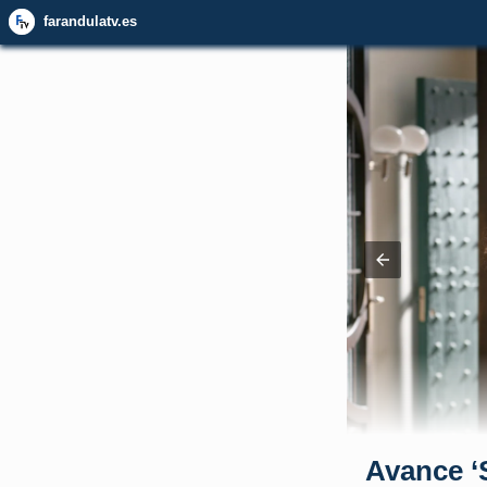
farandulatv.es
Avance ‘