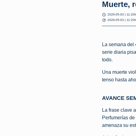
Muerte, r
schedule
2026-05-03 | 11:20
update
2026-05-03 | 11:20
La semana del 
serie diaria pi
todo.
Una muerte viole
tenso hasta aho
AVANCE SEM
La frase clave 
Perfumerías de 
amenaza su est