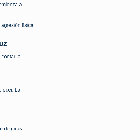
comienza a
agresión física.
LUZ
 contar la
crecer. La
o de giros