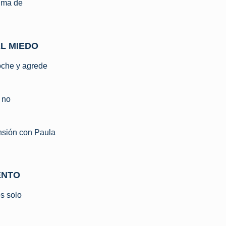
ima de
EL MIEDO
noche y agrede
 no
nsión con Paula
ENTO
es solo