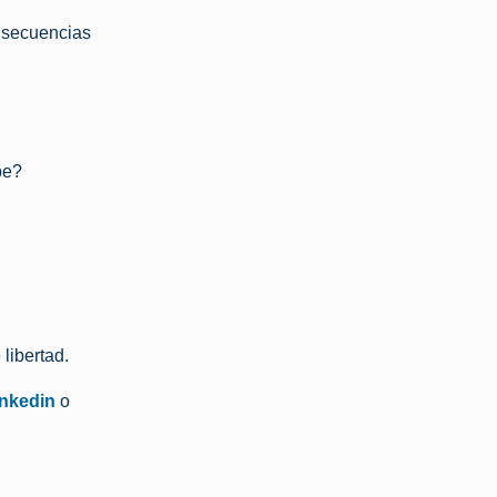
onsecuencias
pe?
libertad.
inkedin
o