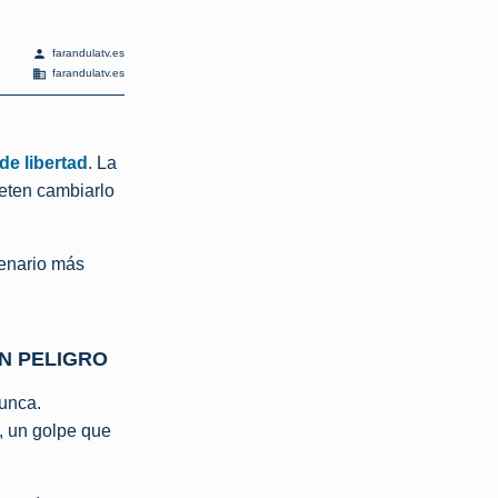
person
farandulatv.es
domain
farandulatv.es
e libertad
. La
meten cambiarlo
cenario más
EN PELIGRO
unca.
, un golpe que