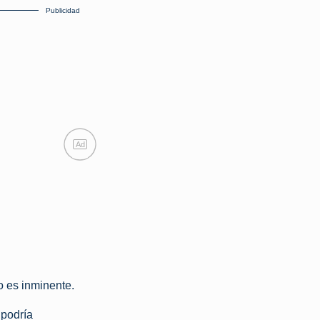
Publicidad
Ad
o es inminente.
 podría