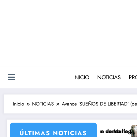
Saltar
al
contenido
INICIO
NOTICIAS
PR
Inicio
NOTICIAS
Avance ‘SUEÑOS DE LIBERTAD’ (del 2 
2 con la incorporación de María Castro
 Carmina Ordóñez que nunca llegó a rodarse y que conv
‘Sandokán’ tend
ÚLTIMAS NOTICIAS