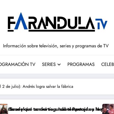
Información sobre televisión, series y programas de TV
OGRAMACIÓN TV
SERIES
PROGRAMAS
CELEB
de julio): Andrés logra salvar la fábrica
ertía a Isabel Pantoja en la gran antagonista
rá segunda temporada y Netflix cambia el futuro de l
Pepón y Edu caen e