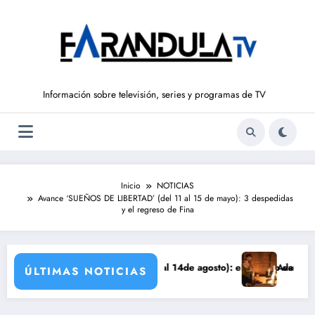
Saltar
al
contenido
Información sobre televisión, series y programas de TV
Inicio
NOTICIAS
Avance ‘SUEÑOS DE LIBERTAD’ (del 11 al 15 de mayo): 3 despedidas
y el regreso de Fina
DE LIBERTAD’ (del 10 al 14de agosto): el secreto de Tasio sale a la l
Avance VALLE SALVAJE
ÚLTIMAS NOTICIAS