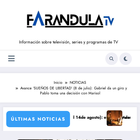
Saltar
al
contenido
Información sobre televisión, series y programas de TV
Inicio
NOTICIAS
Avance ‘SUEÑOS DE LIBERTAD’ (8 de julio): Gabriel da un giro y
Pablo toma una decisión con Marisol
 LIBERTAD’ (del 10 al 14de agosto): el secreto de Tasio sale a la luz
Avance VALLE SALVAJE (
ÚLTIMAS NOTICIAS