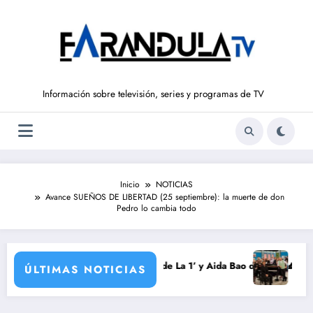
Saltar
al
contenido
Información sobre televisión, series y programas de TV
Inicio
NOTICIAS
Avance SUEÑOS DE LIBERTAD (25 septiembre): la muerte de don
Pedro lo cambia todo
rada
aurrondo vuelve a ‘La Hora de La 1’ y Aida Bao da el salto a ‘Mañaneros
Adiós a ‘Cine d
ÚLTIMAS NOTICIAS