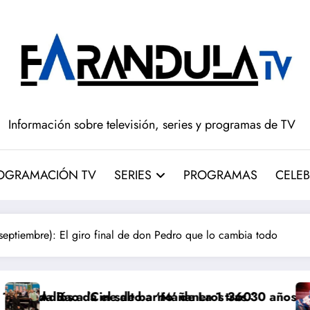
Información sobre televisión, series y programas de TV
OGRAMACIÓN TV
SERIES
PROGRAMAS
CELEB
tiembre): El giro final de don Pedro que lo cambia todo
salto a ‘Mañaneros 360’
de barrio’ de La 1 tras 30 años: RTVE cambia su gran 
‘Más que rivales’