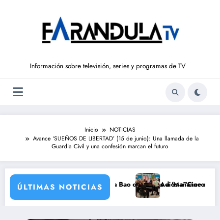
Saltar
al
contenido
Información sobre televisión, series y programas de TV
Inicio
NOTICIAS
Avance ‘SUEÑOS DE LIBERTAD’ (15 de junio): Una llamada de la
Guardia Civil y una confesión marcan el futuro
 ‘La Hora de La 1’ y Aida Bao da el salto a ‘Mañaneros 360’
Adiós a ‘Cine de barrio’ de La 1 
ÚLTIMAS NOTICIAS