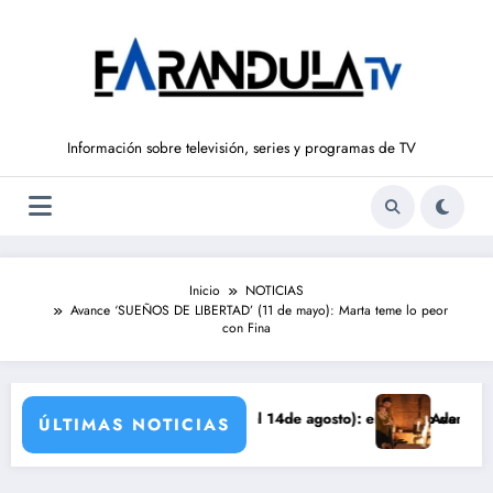
Saltar
al
contenido
Información sobre televisión, series y programas de TV
Inicio
NOTICIAS
Avance ‘SUEÑOS DE LIBERTAD’ (11 de mayo): Marta teme lo peor
con Fina
 LIBERTAD’ (del 10 al 14de agosto): el secreto de Tasio sale a la luz
Avance VALLE SALVAJE 
ÚLTIMAS NOTICIAS