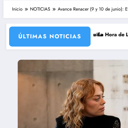
Inicio
NOTICIAS
Avance Renacer (9 y 10 de junio): E
 para su nueva temporada
a Intxaurrondo vuelve a ‘La Hora de La 1’ y Aida Bao 
Adiós a 
ÚLTIMAS NOTICIAS