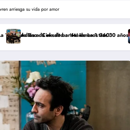
vren arriesga su vida por amor
da el salto a ‘Mañaneros 360’
‘Cine de barrio’ de La 1 tras 30 años: RTVE cambia su 
‘Más que riv